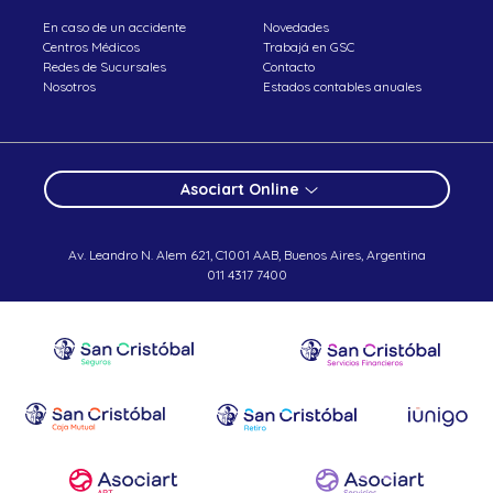
En caso de un accidente
Novedades
Centros Médicos
Trabajá en GSC
Redes de Sucursales
Contacto
Nosotros
Estados contables anuales
Asociart Online
Av. Leandro N. Alem 621, C1001 AAB, Buenos Aires, Argentina
011 4317 7400