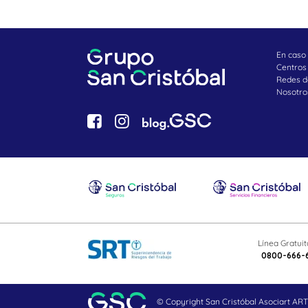
En caso
Centros
Redes d
Nosotro
Línea Gratui
0800-666-
© Copyright San Cristóbal Asociart ART 