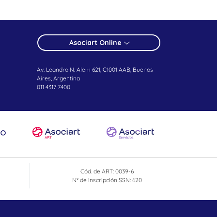
Asociart Online
Av. Leandro N. Alem 621, C1001 AAB, Buenos
Aires, Argentina
011 4317 7400
Cód. de ART: 0039-6
N° de inscripción SSN: 620