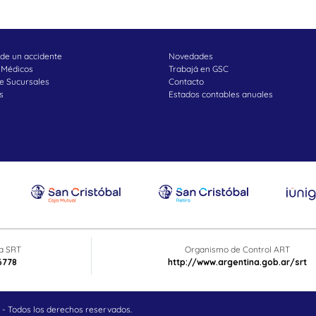
 de un accidente
Novedades
 Médicos
Trabajá en GSC
e Sucursales
Contacto
s
Estados contables anuales
ta SRT
Organismo de Control ART
6778
http://www.argentina.gob.ar/srt
- Todos los derechos reservados.