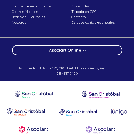
En caso de un accidente
Novedades
Centros Médicos
Trabajá en GSC
Redes de Sucursales
Contacto
Nosotros
Estados contables anuales
Asociart Online
Av. Leandro N. Alem 621, C1001 AAB, Buenos Aires, Argentina
011 4317 7400