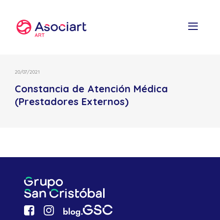
Skip
to
content
20/07/2021
Constancia de Atención Médica
(Prestadores Externos)