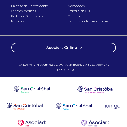
En caso de un accidente
Novedades
Centros Médicos
Trabajá en GSC
Redes de Sucursales
Contacto
Nosotros
Estados contables anuales
Asociart Online
Av. Leandro N. Alem 621, C1001 AAB, Buenos Aires, Argentina
011 4317 7400