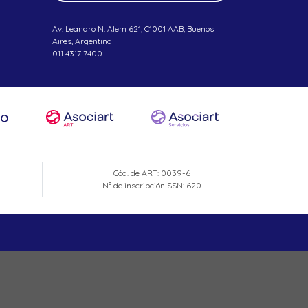
Av. Leandro N. Alem 621, C1001 AAB, Buenos
Aires, Argentina
011 4317 7400
Cód. de ART: 0039-6
N° de inscripción SSN: 620