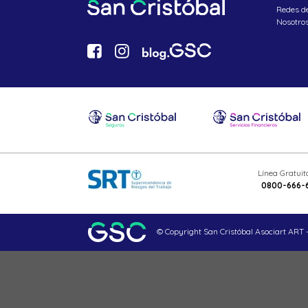
Redes d
Nosotro
Línea Gratui
0800-666-
© Copyright San Cristóbal Asociart ART -