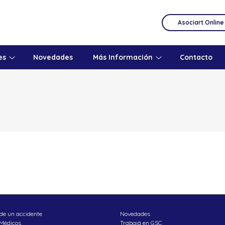
Asociart Online
es
Novedades
Más Información
Contacto
de un accidente
Novedades
 Médicos
Trabajá en GSC