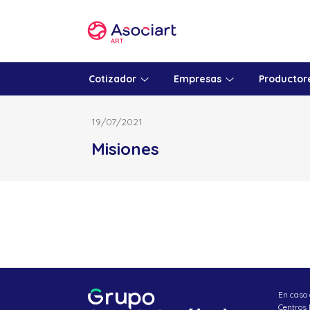
Skip
to
content
Cotizador
Empresas
Productor
19/07/2021
Misiones
En caso 
Centros