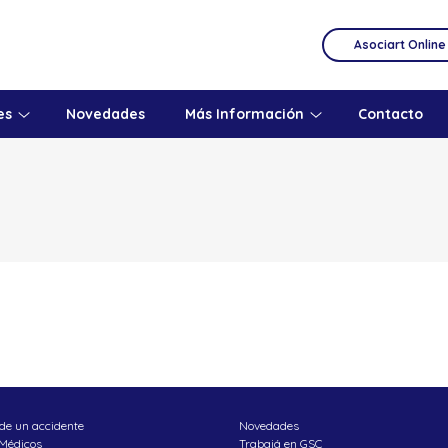
Asociart Online
es
Novedades
Más Información
Contacto
de un accidente
Novedades
 Médicos
Trabajá en GSC