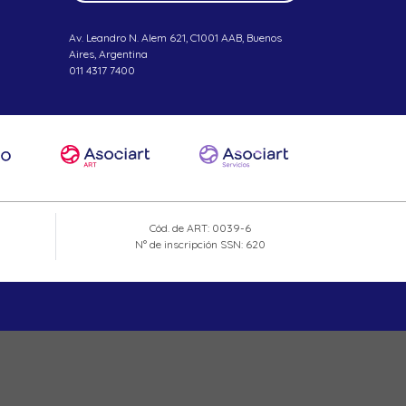
Av. Leandro N. Alem 621, C1001 AAB, Buenos
Aires, Argentina
011 4317 7400
Cód. de ART: 0039-6
N° de inscripción SSN: 620