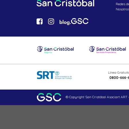
Redes d
Nosotro
Línea Gratui
0800-666-
© Copyright San Cristóbal Asociart ART -