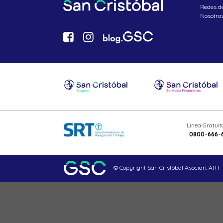
Redes d
Nosotro
Línea Gratui
0800-666-
© Copyright San Cristóbal Asociart ART -