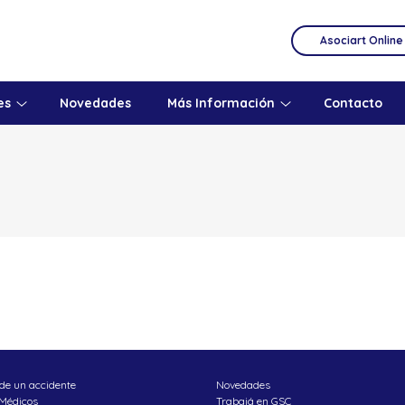
Asociart Online
es
Novedades
Más Información
Contacto
de un accidente
Novedades
 Médicos
Trabajá en GSC