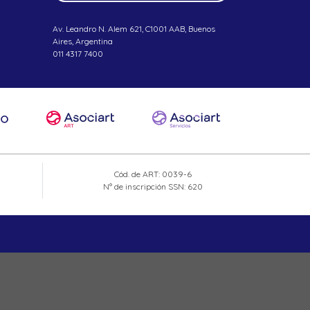
Av. Leandro N. Alem 621, C1001 AAB, Buenos
Aires, Argentina
011 4317 7400
Cód. de ART: 0039-6
N° de inscripción SSN: 620